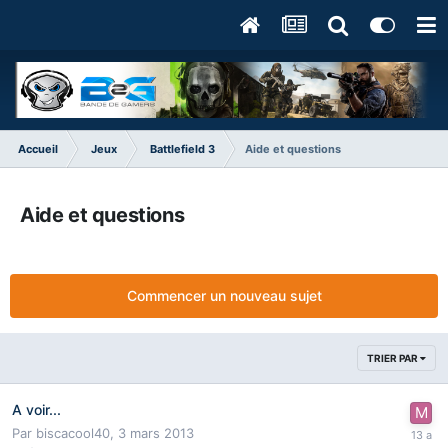
Accueil
Jeux
Battlefield 3
Aide et questions
Aide et questions
Commencer un nouveau sujet
TRIER PAR
A voir...
Par
biscacool40
,
3 mars 2013