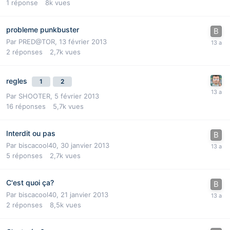
1
réponse
8k
vues
probleme punkbuster
Par
PRED@TOR
,
13 février 2013
2
réponses
2,7k
vues
regles
1
2
Par
SHOOTER
,
5 février 2013
16
réponses
5,7k
vues
Interdit ou pas
Par
biscacool40
,
30 janvier 2013
5
réponses
2,7k
vues
C'est quoi ça?
Par
biscacool40
,
21 janvier 2013
2
réponses
8,5k
vues