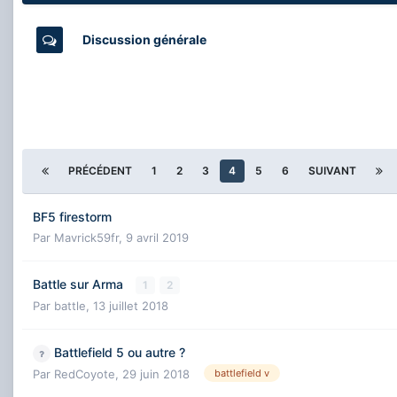
Discussion générale
PRÉCÉDENT
1
2
3
4
5
6
SUIVANT
BF5 firestorm
Par
Mavrick59fr
,
9 avril 2019
Battle sur Arma
1
2
Par
battle
,
13 juillet 2018
Battlefield 5 ou autre ?
Par
RedCoyote
,
29 juin 2018
battlefield v