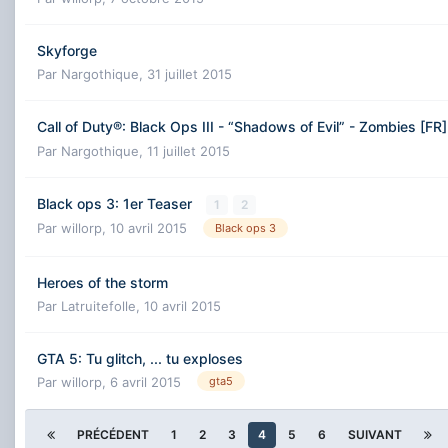
Skyforge
Par
Nargothique
,
31 juillet 2015
Call of Duty®: Black Ops III - “Shadows of Evil” - Zombies [FR
Par
Nargothique
,
11 juillet 2015
Black ops 3: 1er Teaser
1
2
Par
willorp
,
10 avril 2015
Black ops 3
Heroes of the storm
Par
Latruitefolle
,
10 avril 2015
GTA 5: Tu glitch, ... tu exploses
Par
willorp
,
6 avril 2015
gta5
PRÉCÉDENT
1
2
3
4
5
6
SUIVANT