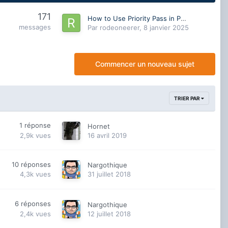
171
How to Use Priority Pass in Planet Coaster 2 for Extra Profit
messages
Par
rodeoneerer
,
8 janvier 2025
Commencer un nouveau sujet
TRIER PAR
1
réponse
Hornet
2,9k
vues
16 avril 2019
10
réponses
Nargothique
4,3k
vues
31 juillet 2018
6
réponses
Nargothique
2,4k
vues
12 juillet 2018