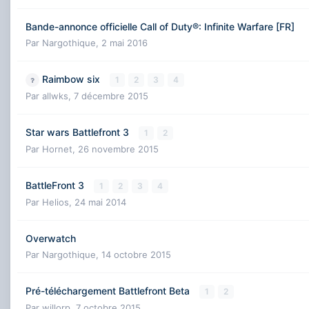
Bande-annonce officielle Call of Duty®: Infinite Warfare [FR]
Par
Nargothique
,
2 mai 2016
Raimbow six
1
2
3
4
Par
allwks
,
7 décembre 2015
Star wars Battlefront 3
1
2
Par
Hornet
,
26 novembre 2015
BattleFront 3
1
2
3
4
Par
Helios
,
24 mai 2014
Overwatch
Par
Nargothique
,
14 octobre 2015
Pré-téléchargement Battlefront Beta
1
2
Par
willorp
,
7 octobre 2015