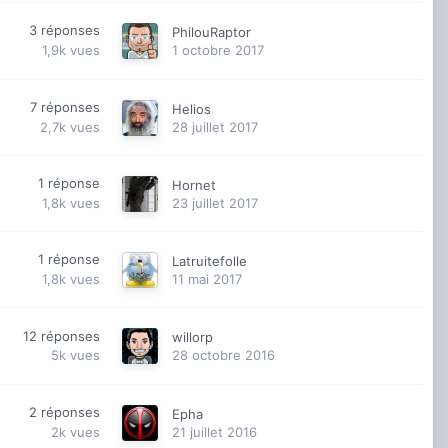
3
réponses
PhilouRaptor
1,9k
vues
1 octobre 2017
7
réponses
Helios
2,7k
vues
28 juillet 2017
1
réponse
Hornet
1,8k
vues
23 juillet 2017
1
réponse
Latruitefolle
1,8k
vues
11 mai 2017
12
réponses
willorp
5k
vues
28 octobre 2016
2
réponses
Epha
2k
vues
21 juillet 2016