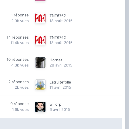
1
réponse
TNT6762
2,9k
vues
18 août 2015
14
réponses
TNT6762
11,4k
vues
18 août 2015
10
réponses
Hornet
4,3k
vues
28 avril 2015
2
réponses
Latruitefolle
2k
vues
11 avril 2015
0
réponse
willorp
1,6k
vues
6 avril 2015