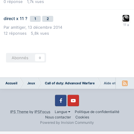
0
réponse
1,7k
vues
direct x 11 ?
1
2
Par
amltiger
,
13 décembre 2014
12
réponses
5,8k
vues
Abonnés
0
Accueil
Jeux
Call of duty: Advanced Warfare
Aide et questions
Facebook
Youtube
IPS Theme
by
IPSFocus
Langue
Politique de confidentialité
Nous contacter
Cookies
Powered by Invision Community