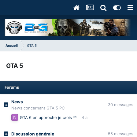
Accueil
GTA 5
GTA 5
Forums
News
30
messages
News concernant GTA 5 PC
GTA 6 en approche je crois ^^
Discussion générale
55
messages