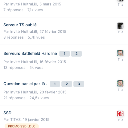
Par Invité HultraLi9,
5 mars 2015
7
réponses
7,1k
vues
Serveur TS oublié
Par Invité HultraLi9,
27 février 2015
8
réponses
5,7k
vues
Serveurs Battlefield Hardline
1
2
Par Invité HultraLi9,
16 février 2015
13
réponses
5k
vues
Question par-ci par-lâ .
1
2
3
Par Invité HultraLi9,
20 février 2015
21
réponses
24,5k
vues
SSD
Par
TITVS
,
19 janvier 2015
PROMO SSD LDLC