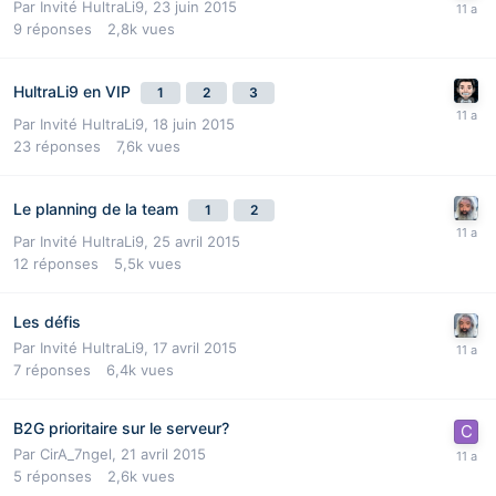
Par Invité HultraLi9,
23 juin 2015
9
réponses
2,8k
vues
HultraLi9 en VIP
1
2
3
Par Invité HultraLi9,
18 juin 2015
23
réponses
7,6k
vues
Le planning de la team
1
2
Par Invité HultraLi9,
25 avril 2015
12
réponses
5,5k
vues
Les défis
Par Invité HultraLi9,
17 avril 2015
7
réponses
6,4k
vues
B2G prioritaire sur le serveur?
Par
CirA_7ngel
,
21 avril 2015
5
réponses
2,6k
vues