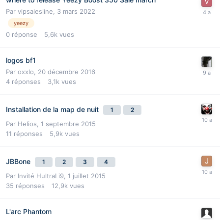
Par
vipsalesline
,
3 mars 2022
yeezy
0
réponse
5,6k
vues
logos bf1
Par
oxxlo
,
20 décembre 2016
4
réponses
3,1k
vues
Installation de la map de nuit
1
2
Par
Helios
,
1 septembre 2015
11
réponses
5,9k
vues
JBBone
1
2
3
4
Par Invité HultraLi9,
1 juillet 2015
35
réponses
12,9k
vues
L'arc Phantom