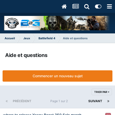
Accueil
Jeux
Battlefield 4
Aide et questions
Aide et questions
Commencer un nouveau sujet
TRIER PAR
PRÉCÉDENT
Page 1 sur 2
SUIVANT
where to release Yeezy Boost 350 Sale march