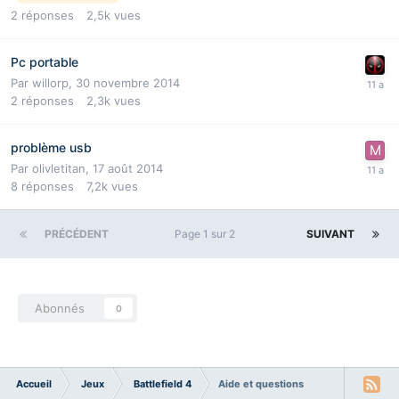
2
réponses
2,5k
vues
Pc portable
Par
willorp
,
30 novembre 2014
2
réponses
2,3k
vues
problème usb
Par
olivletitan
,
17 août 2014
8
réponses
7,2k
vues
PRÉCÉDENT
Page 1 sur 2
SUIVANT
Abonnés
0
Accueil
Jeux
Battlefield 4
Aide et questions