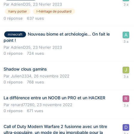
Par
AdrienD35
,
23 février 2023
harry potter
l-héritage de poudlard
0
réponse
637
vues
Nouveau biome et archéologie... On fait le
minecraft
point !
Par
AdrienD35
,
23 février 2023
0
réponse
724
vues
Shadow clous gamins
Par
Julien2334
,
26 novembre 2022
0
réponse
768
vues
La différence entre un NOOB un PRO et un HACKER
Par
renard77260
,
23 novembre 2022
0
réponse
671
vues
Call of Duty Modern Warfare 2 fusionne avec un titre
ultra-populaire, un mode de jeu improbable pour la