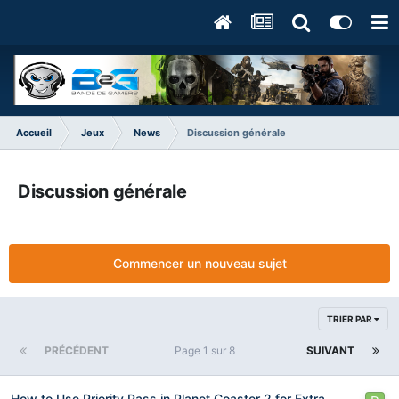
Accueil
Jeux
News
Discussion générale
Discussion générale
Commencer un nouveau sujet
TRIER PAR
PRÉCÉDENT
Page 1 sur 8
SUIVANT
How to Use Priority Pass in Planet Coaster 2 for Extra