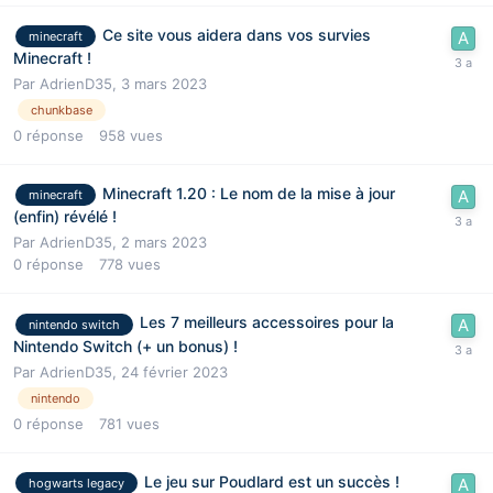
Ce site vous aidera dans vos survies
minecraft
Minecraft !
Par
AdrienD35
,
3 mars 2023
chunkbase
0
réponse
958
vues
Minecraft 1.20 : Le nom de la mise à jour
minecraft
(enfin) révélé !
Par
AdrienD35
,
2 mars 2023
0
réponse
778
vues
Les 7 meilleurs accessoires pour la
nintendo switch
Nintendo Switch (+ un bonus) !
Par
AdrienD35
,
24 février 2023
nintendo
0
réponse
781
vues
Le jeu sur Poudlard est un succès !
hogwarts legacy