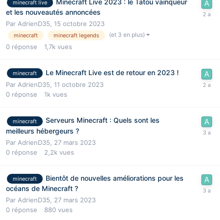
Minecraft Live 2023 : le Tatou vainqueur
minecraft live
et les nouveautés annoncées
Par
AdrienD35
,
15 octobre 2023
(et 3 en plus)
minecraft
minecraft legends
0
réponse
1,7k
vues
Le Minecraft Live est de retour en 2023 !
minecraft
Par
AdrienD35
,
11 octobre 2023
0
réponse
1k
vues
Serveurs Minecraft : Quels sont les
minecraft
meilleurs hébergeurs ?
Par
AdrienD35
,
27 mars 2023
0
réponse
2,2k
vues
Bientôt de nouvelles améliorations pour les
minecraft
océans de Minecraft ?
Par
AdrienD35
,
27 mars 2023
0
réponse
880
vues