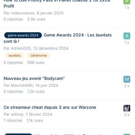
Profit
Par
rodeoneerer
,
8 janvier 2025
0
réponse
3,6k
vues
Game Awards 2024 : Les lauréats
game awards 2024
sont là !
Par
AdrienD35
,
13 décembre 2024
lauréats
cérémonie
0
réponse
598
vues
Nouveau jeu avenir "Bodycam"
Par
Mavrick59fr
,
14 juin 2024
0
réponse
1,2k
vues
Ce streameur cheat depuis 3 ans sur Warzone
Par
willorp
,
7 février 2024
1
réponse
1,1k
vues