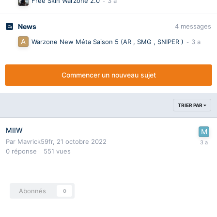
Free Skin Warzone 2.0
News
4
messages
Warzone New Méta Saison 5 (AR , SMG , SNIPER )
Commencer un nouveau sujet
TRIER PAR
MIIW
Par
Mavrick59fr
,
21 octobre 2022
0
réponse
551
vues
Abonnés
0