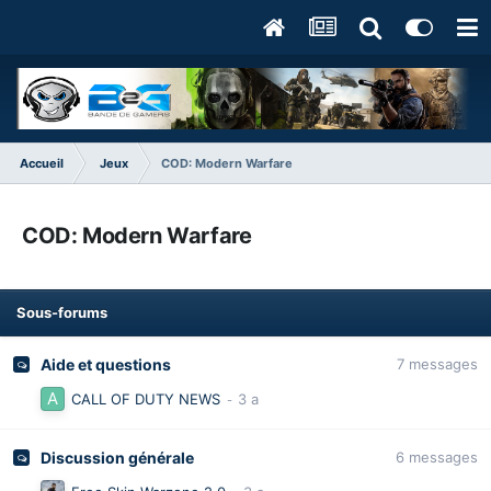
Accueil
Jeux
COD: Modern Warfare
COD: Modern Warfare
Sous-forums
Aide et questions
7
messages
CALL OF DUTY NEWS
Discussion générale
6
messages