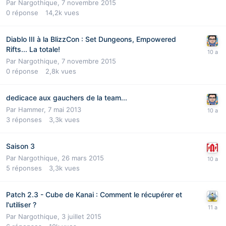
Par
Nargothique
,
7 novembre 2015
0
réponse
14,2k
vues
Diablo III à la BlizzCon : Set Dungeons, Empowered
Rifts... La totale!
Par
Nargothique
,
7 novembre 2015
0
réponse
2,8k
vues
dedicace aux gauchers de la team...
Par
Hammer
,
7 mai 2013
3
réponses
3,3k
vues
Saison 3
Par
Nargothique
,
26 mars 2015
5
réponses
3,3k
vues
Patch 2.3 - Cube de Kanai : Comment le récupérer et
l'utiliser ?
Par
Nargothique
,
3 juillet 2015