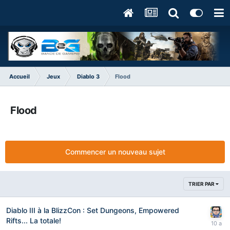
Accueil
Jeux
Diablo 3
Flood
Flood
Commencer un nouveau sujet
TRIER PAR
Diablo III à la BlizzCon : Set Dungeons, Empowered
Rifts... La totale!