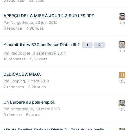
6
réponses
10k
vues
APERÇU DE LA MISE À JOUR 2.3 SUR LES RPT
Par
Nargothique
,
23 juin 2015
0
réponse
4,9k
vues
Y aurait-il des B2G actifs sur Diablo III ?
1
2
Par
RedCoyote
,
3 septembre 2014
16
réponses
6,5k
vues
DEDICACE A MEGA
Par
Looping
,
7 mars 2013
2
réponses
3,2k
vues
Un Barbare au pole emploi.
Par
Nargothique
,
30 mars 2013
0
réponse
5k
vues
Minute Papillon Spécial : Diablo 3 - Test du jeu (enfin