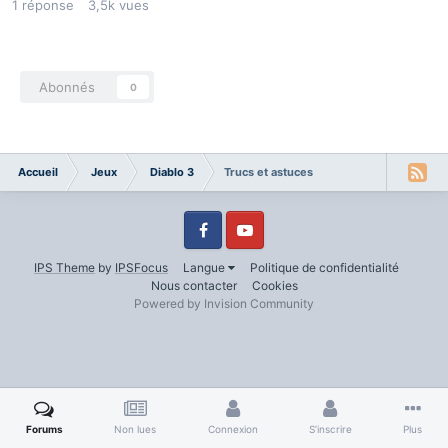
1
réponse
3,5k
vues
Abonnés
0
Accueil
Jeux
Diablo 3
Trucs et astuces
Facebook
Youtube
IPS Theme
by
IPSFocus
Langue
Politique de confidentialité
Nous contacter
Cookies
Powered by Invision Community
Forums
Non lues
Connexion
S’inscrire
Plus