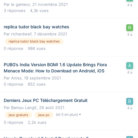
Par
le gameur
,
21 novembre 2021
3
réponses
4,3k
vues
replica tudor black bay watches
Par
richardwef
,
7 décembre 2021
replica tudor black bay watches
0
réponse
986
vues
PUBG’s India Version BGMI 1.6 Update Brings Flora
Menace Mode: How to Download on Android, iOS
Par
Aniss
,
18 septembre 2021
0
réponse
852
vues
Derniers Jeux PC Téléchargement Gratuit
Par
Bamyu Langit
,
26 août 2021
(et 5 en plus)
jeux gratuits
jeux pc
0
réponse
2,2k
vues