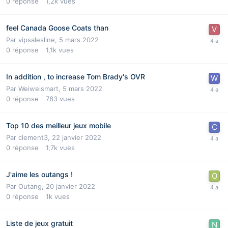
0
réponse
1,2k
vues
feel Canada Goose Coats than
Par
vipsalesline
,
5 mars 2022
0
réponse
1,1k
vues
In addition , to increase Tom Brady's OVR
Par
Weiweismart
,
5 mars 2022
0
réponse
783
vues
Top 10 des meilleur jeux mobile
Par
clement3
,
22 janvier 2022
0
réponse
1,7k
vues
J'aime les outangs !
Par
Outang
,
20 janvier 2022
0
réponse
1k
vues
Liste de jeux gratuit