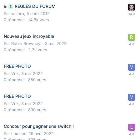
REGLES DU FORUM
Par
willorp
,
5 août 2012
0
réponse
14,6k
vues
Nouveau jeux incroyable
Par
Robin Browaeys
,
3 mai 2022
0
réponse
2,3k
vues
FREE PHOTO
Par
Vrik
,
3 mai 2022
0
réponse
850
vues
FREE PHOTO
Par
Vrik
,
3 mai 2022
0
réponse
830
vues
Concour pour gagner une switch !
Par
Louison
,
19 avril 2022
0
réponse
895
vues