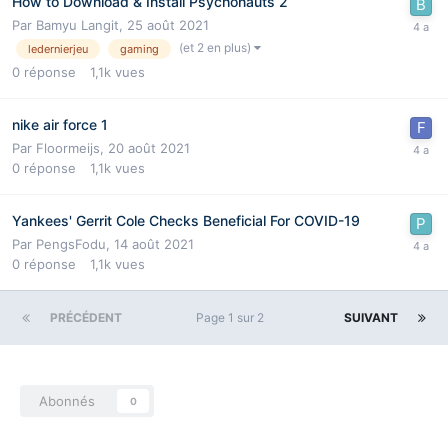
How to Download & Install Psychonauts 2
Par
Bamyu Langit
,
25 août 2021
(et 2 en plus)
ledernierjeu
gaming
0
réponse
1,1k
vues
nike air force 1
Par
Floormeijs
,
20 août 2021
0
réponse
1,1k
vues
Yankees' Gerrit Cole Checks Beneficial For COVID-19
Par
PengsFodu
,
14 août 2021
0
réponse
1,1k
vues
PRÉCÉDENT
Page 1 sur 2
SUIVANT
Abonnés
0