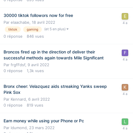
30000 tiktok followors now for free
Par
elaachabe
,
18 avril 2022
(et 5 en plus)
tiktok
gaming
0
réponse
846
vues
Broncos fired up in the direction of deliver their
successful methods again towards Mile Significant
Par
frgfFdsf
,
9 avril 2022
0
réponse
1,3k
vues
Bronx cheer: Velazquez aids streaking Yanks sweep
Pink Sox
Par
Kennard
,
6 avril 2022
0
réponse
819
vues
Earn money while using your Phone or Pc
Par
ldumond
,
23 mars 2022