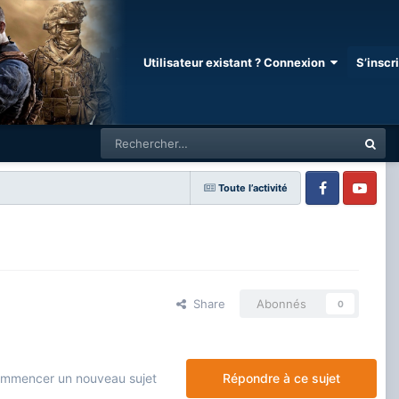
Utilisateur existant ? Connexion
S’inscr
Toute l’activité
Facebook
Youtube
Share
Abonnés
0
mmencer un nouveau sujet
Répondre à ce sujet