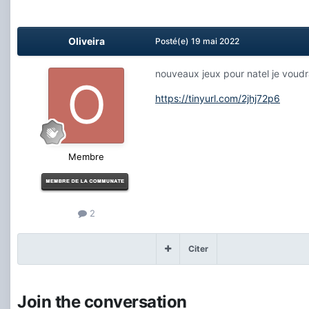
Oliveira
Posté(e)
19 mai 2022
nouveaux jeux pour natel je voudra
https://tinyurl.com/2jhj72p6
Membre
2
Citer
Join the conversation