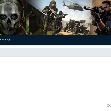
ement
Co