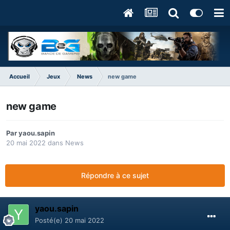
Accueil
Jeux
News
new game
new game
Par
yaou.sapin
20 mai 2022
dans
News
Répondre à ce sujet
yaou.sapin
Posté(e)
20 mai 2022