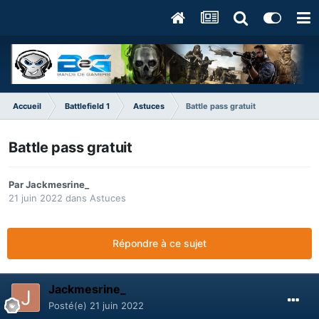
Accueil
Battlefield 1
Astuces
Battle pass gratuit
Battle pass gratuit
Par
Jackmesrine_
21 juin 2022
dans
Astuces
Répondre à ce sujet
Jackmesrine_
Posté(e)
21 juin 2022