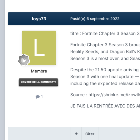
loys73
Posté(e)
6 septembre 2022
titre : Fortnite Chapter 3 Season
Fortnite Chapter 3 Season 3 broug
Reality Seeds, and Dragon Ball’
Season 3 is almost over, and Seas
Despite the 21.50 update arriving
Membre
Season 3 with one final update — 
including the expected release d
Source : https://shrinke.me/izowt
1
JE FAIS LA RENTRÉE AVEC DES ABO
Citer