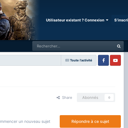
Utilisateur existant ? Connexion
S’inscr
Toute l’activité
Facebook
Youtube
Share
Abonnés
0
mmencer un nouveau sujet
Répondre à ce sujet