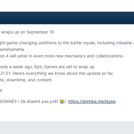
 3 wraps up on September 16
ht game-changing additions to the battle royale, including rideable 
s Kamehameha.
on 4 will usher in even more new mechanics and collaborations.
 only a week ago, Epic Games are set to wrap up
21.51. Here’s everything we know about the update so far,
ate, downtime, and content.
M
NNÉS ! (ils étaient pas prêt
):
https://shrinke.me/lszeg
😭