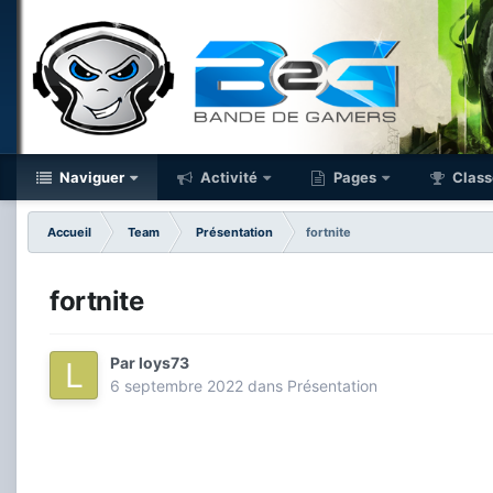
Naviguer
Activité
Pages
Class
Accueil
Team
Présentation
fortnite
fortnite
Par
loys73
6 septembre 2022
dans
Présentation