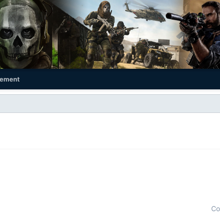
ement
Co