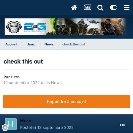
Accueil
Jeux
News
check this out
check this out
Par
Hrzn
12 septembre 2022
dans
News
Répondre à ce sujet
Hrzn
Posté(e)
12 septembre 2022