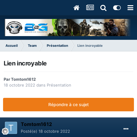
Accueil
Team
Présentation
Lien incroyable
Lien incroyable
Par
Tomtom1612
18 octobre 2022
dans
Présentation
Répondre à ce sujet
Tomtom1612
Posté(e)
18 octobre 2022