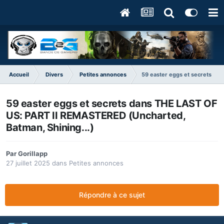
Accueil
Divers
Petites annonces
59 easter eggs et secrets da
59 easter eggs et secrets dans THE LAST OF
US: PART II REMASTERED (Uncharted,
Batman, Shining...)
Par
Gorillapp
27 juillet 2025
dans
Petites annonces
Répondre à ce sujet