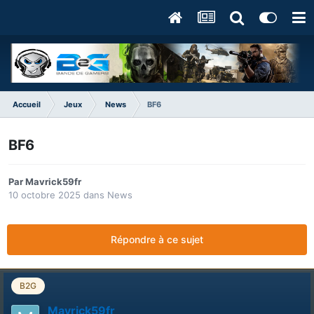
Accueil
Jeux
News
BF6
BF6
Par
Mavrick59fr
10 octobre 2025
dans
News
Répondre à ce sujet
B2G
Mavrick59fr