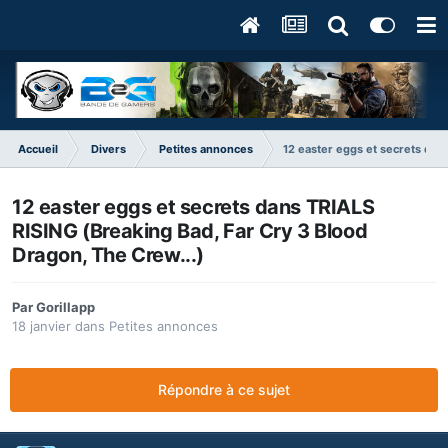
Accueil
Divers
Petites annonces
12 easter eggs et secrets dan
12 easter eggs et secrets dans TRIALS
RISING (Breaking Bad, Far Cry 3 Blood
Dragon, The Crew...)
Par
Gorillapp
18 janvier
dans
Petites annonces
Répondre à ce sujet