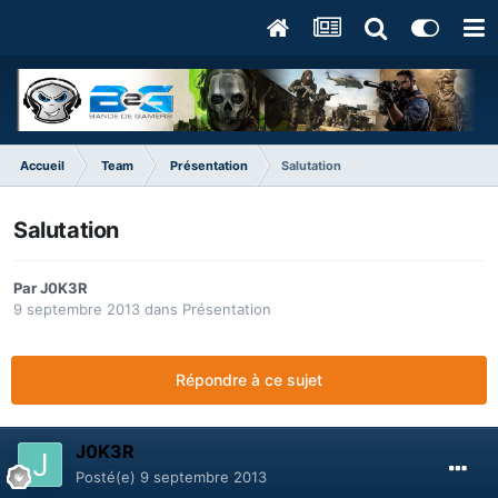
Accueil
Team
Présentation
Salutation
Salutation
Par
J0K3R
9 septembre 2013
dans
Présentation
Répondre à ce sujet
J0K3R
Posté(e)
9 septembre 2013