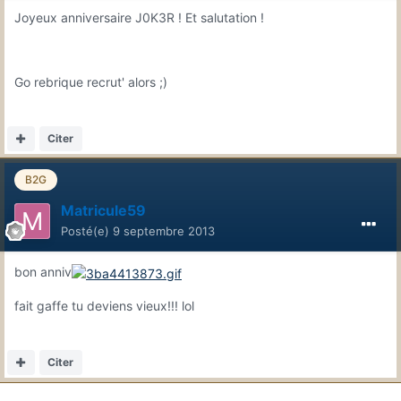
Joyeux anniversaire J0K3R ! Et salutation !
Go rebrique recrut' alors ;)
Citer
B2G
Matricule59
Posté(e)
9 septembre 2013
bon anniv
fait gaffe tu deviens vieux!!! lol
Citer