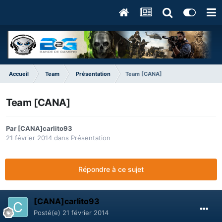
Accueil
Team
Présentation
Team [CANA]
Team [CANA]
Par
[CANA]carlito93
21 février 2014
dans
Présentation
Répondre à ce sujet
[CANA]carlito93
Posté(e)
21 février 2014