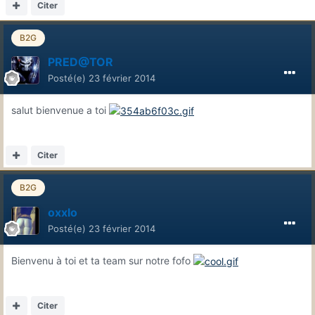
Citer
B2G
PRED@TOR
Posté(e)
23 février 2014
salut bienvenue a toi
Citer
B2G
oxxlo
Posté(e)
23 février 2014
Bienvenu à toi et ta team sur notre fofo
Citer