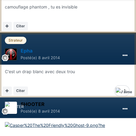
camouflage phantom , tu es invisible
Citer
Strateur
Epha
Posté(e)
8 avril 2014
C'est un drap blanc avec deux trou
Citer
1
SHOOTER
Posté(e)
8 avril 2014