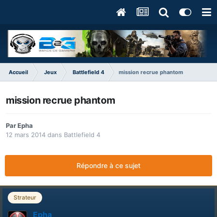
Accueil
Jeux
Battlefield 4
mission recrue phantom
mission recrue phantom
Par
Epha
12 mars 2014
dans
Battlefield 4
Répondre à ce sujet
Strateur
Epha