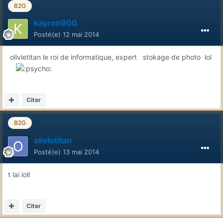
B2G
kayron900
Posté(e)
12 mai 2014
olivletitan le roi de informatique, expert stokage de photo lol
Citer
B2G
olivletitan
Posté(e)
13 mai 2014
t lai loll
Citer