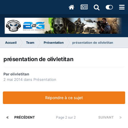
Accueil
Team
Présentation
présentation de olivletitan
présentation de olivletitan
Par
olivletitan
2 mai 2014
dans
Présentation
Répondre à ce sujet
PRÉCÉDENT
Page 2 sur 2
SUIVANT