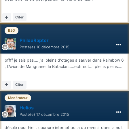
Citer
B2G
PhilouRaptor
Posté(e)
16 décembre 2015
pffff je sais pas.... j'ai pleins d'otages à sauver dans Raimbow 6
, l'Avion de Marignane, le Bataclan.....ectr ect.... pleins pleins....
Citer
Modérateur
Helios
Posté(e)
17 décembre 2015
désolé pour hier , coupure internet qui a du revenir dans la nuit