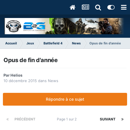
Accueil
Jeux
Battlefield 4
News
Opus de fin d'année
Opus de fin d'année
Par
Helios
10 décembre 2015
dans
News
Répondre à ce sujet
PRÉCÉDENT
Page 1 sur 2
SUIVANT