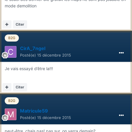
mode demolition
Citer
B2G
CirA_7ngel
Posté(e)
15 décembre 2015
Je vais essayé d’être la!!!
Citer
B2G
Matricule59
Posté(e)
15 décembre 2015
peut-être, chais pas! pas sur, on verra demain?