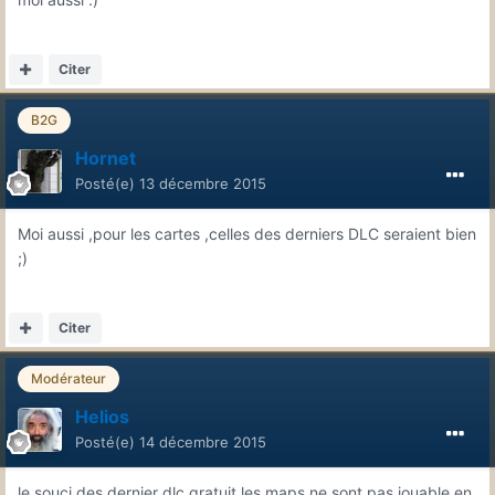
Citer
B2G
Hornet
Posté(e)
13 décembre 2015
Moi aussi ,pour les cartes ,celles des derniers DLC seraient bien
;)
Citer
Modérateur
Helios
Posté(e)
14 décembre 2015
le souci des dernier dlc gratuit les maps ne sont pas jouable en