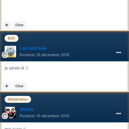
Citer
B2G
Latruitefolle
Posté(e)
10 décembre 2015
je serais là :)
Citer
Modérateur
allwks
Posté(e)
10 décembre 2015
moi aussi :)