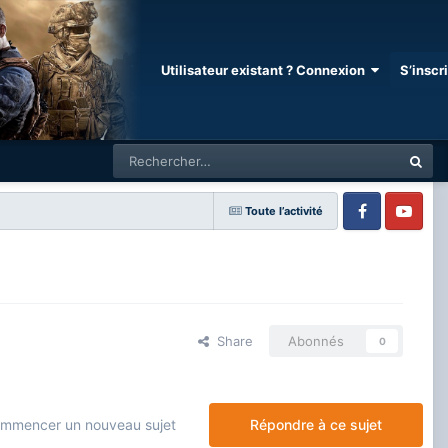
Utilisateur existant ? Connexion
S’inscr
Toute l’activité
Facebook
Youtube
Share
Abonnés
0
mmencer un nouveau sujet
Répondre à ce sujet