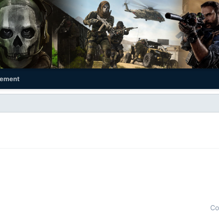
ement
Co