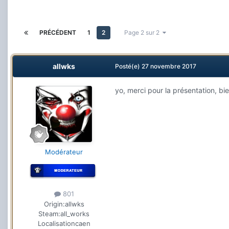
PRÉCÉDENT
1
2
Page 2 sur 2
allwks
Posté(e)
27 novembre 2017
yo, merci pour la présentation, b
Modérateur
801
Origin:
allwks
Steam:
all_works
Localisation
caen