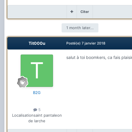
Citer
1 month later...
Tit000u
Posté(e)
7 janvier 2018
salut à toi boomkers, ca fais plais
B2G
5
Localisation
saint pantaleon
de larche