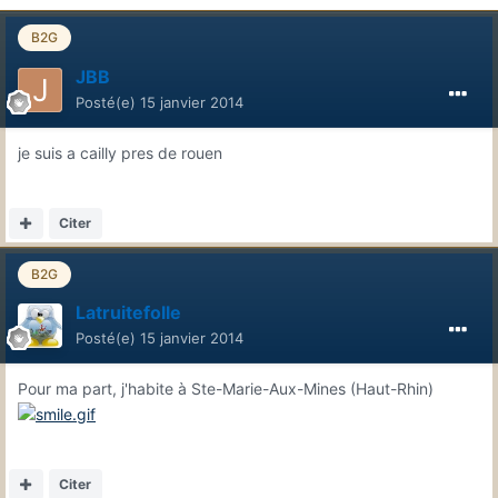
B2G
JBB
Posté(e)
15 janvier 2014
je suis a cailly pres de rouen
Citer
B2G
Latruitefolle
Posté(e)
15 janvier 2014
Pour ma part, j'habite à Ste-Marie-Aux-Mines (Haut-Rhin)
Citer