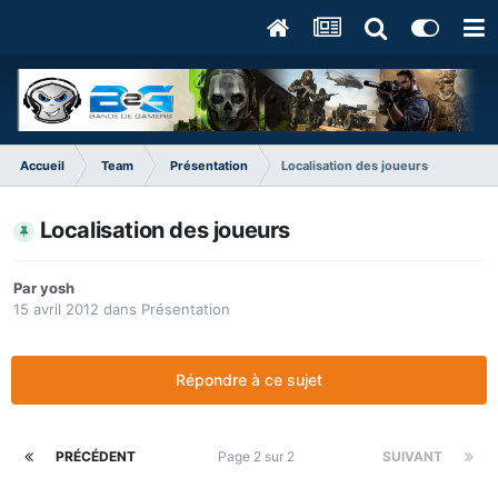
Accueil
Team
Présentation
Localisation des joueurs
Localisation des joueurs
Par
yosh
15 avril 2012
dans
Présentation
Répondre à ce sujet
PRÉCÉDENT
Page 2 sur 2
SUIVANT