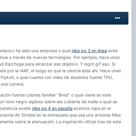
e tampoco ha sido una empresa o qual
nike pg 3 en línea
evite
tinua a través de nuevas tecnologías. Por ejemplo, hace unos
 Kipchoge para alcanzar ese objetivo. Y logró gi? eso. Si
da por la IAAF, el luogo es que la ciencia está ahí. Hace unas
Flyknit, o qual cuenta con miles de abalorios fuente TPU,
una carrera.
ión fuente colores familiar "Bred" o qual viene en este
n tono negro sigiloso sobre ela cubierta de malla o qual se
pariencia existe
nike pg 4 en españa
acentos rojos en el
 personal Air Strobel en la entresuela que usa una armonía Nike
mente sobre la atenuación. La inspiración oficial tras de este