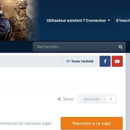
Utilisateur existant ? Connexion
S’inscr
Toute l’activité
Facebook
Youtube
Share
Abonnés
0
mmencer un nouveau sujet
Répondre à ce sujet