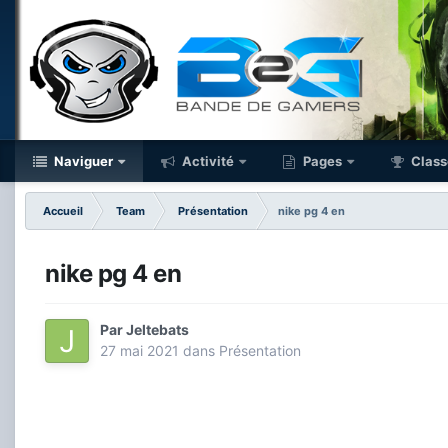
Naviguer
Activité
Pages
Class
Accueil
Team
Présentation
nike pg 4 en
nike pg 4 en
Par
Jeltebats
27 mai 2021
dans
Présentation