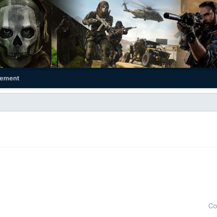
ement
Co