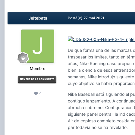
Jeltebats
Posté(e)
27 mai 2021
De que forma una de las marcas de
traspasar los límites, tanto en t
años, Nike Running caso propuso r
Membre
bien la ciencia de esos entrenador
semanas, Nike introdujo siguiente
cuyo objetivo se había proporcio
4
Nike Baseball está siguiendo el p
contiguo lanzamiento. A continuac
abrocha sobre not Configuración 
siguiente panel central, la indica
Air de copioso completo cosida en 
par todavía no se ha revelado.