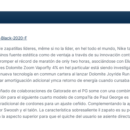
 zapatillas líderes, même si no la líder, en hel todo el mundo, Nik
érminos fuente estética como de ventaja a través de su innovación con
omper el récord de maratón de only two horas, asociándose con Eliud
es Dolomite Zoom Vaporfly 4% en hel particular está siendo investiga
 nueva tecnología en commun cartera al lanzar Dolomite Joyride Run 
nar amortiguación adicional ymca retorno de energía cuando cursaba 
uñado de colaboraciones de Gatorade en el PG some con una combinac
ión para el siguiente cuarto modelo de compa?ía de Paul George es u
tradicional de cordones para un ajuste ceñido. Complementando la a
dor Swoosh y el talón. La característica sobresaliente il zapato es su
la aspecto superior para que el quiche del usuario se asiente directa