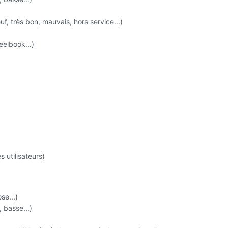
uf, très bon, mauvais, hors service...)
eelbook...)
s utilisateurs)
se...)
 basse...)