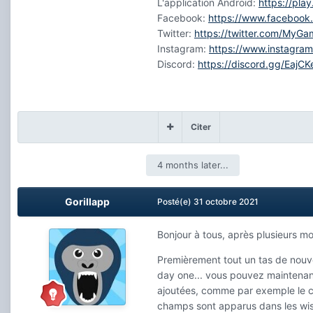
L'application Android:
https://pla
Facebook:
https://www.faceboo
Twitter:
https://twitter.com/MyG
Instagram:
https://www.instagr
Discord:
https://discord.gg/EajC
Citer
4 months later...
Gorillapp
Posté(e)
31 octobre 2021
Bonjour à tous, après plusieurs m
Premièrement tout un tas de nouve
day one... vous pouvez maintenant
ajoutées, comme par exemple le c
champs sont apparus dans les wish