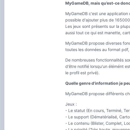
MyGameDB, mais qu’est-ce donc
MyGameDB c'est une application qui
possible d'ajouter plus de 165000 
Les jeux sont présents sur la plup
aussi tout ce qui est manette, car
MyGameDB propose diverses fonction
toutes les données au format pdf, c
De nombreuses fonctionnalités so
d'être notifié lorsqu'un élémént e
le profil est privé).
Quelle genre d'information je pe
MyGameDB propose différents cha
Jeux :
- Le statut (En cours, Terminé, T
- Le support (Dématérialisé, Cart
- Le contenu (Blister, Complet, Loo
- La priorité (Très haute, moyenne,