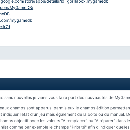
y.google.com/store/apps/details?id=gorillabox.mygamedb
k.com/MyGameDB/
ameDB
am.com/mygamedb
Kesk7d
ois sans nouvelles je viens vous faire part des nouveautés de MyGa
aux champs sont apparus, parmis eux le champs édition permettant d'i
 indiquer l'état d'un jeu mais également de la boite ou du manuel. D
hamps objectif avec les valeurs "A remplacer" ou "A réparer" dans 
list comme par exemple le champs "Priorité" afin d'indiquer quelles