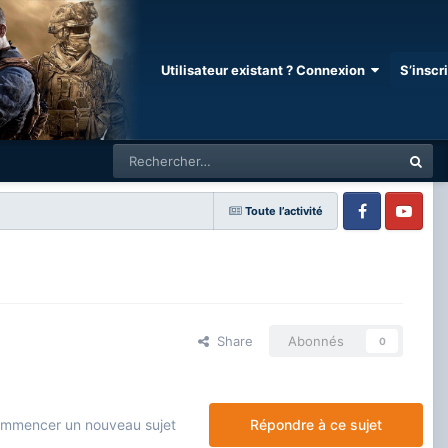
Utilisateur existant ? Connexion
S’inscr
Toute l’activité
Facebook
Youtube
Share
Abonnés
0
mmencer un nouveau sujet
Répondre à ce sujet